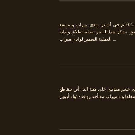
تأسست العطف (أم القصور) سنة 1012م في أسفل وادي ميزاب وبمرتفع
ر. يشكل هذا القصر نقطة انطلاق وبداية
لعملية التعمير لوادي ميزاب. ...
 عشر ميلادي على قمة التل أين يتقاطع