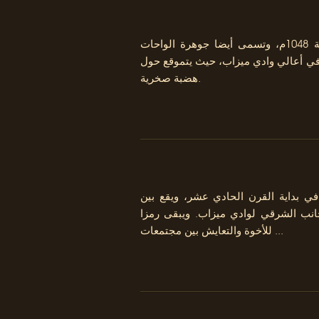
تأسس قصر غرداية "تغردايت" سنة 1048م، وتسمى أيضا جوهرة الواحات
في أعالي وادي ميزاب، حيث يتموقع حول
هضبة صخرية.
 بداية القرن الحادي عشر، ويقع بين
انب الشرقي لوادي ميزاب. ويبقى رمزا
للأخوة والتعايش بين مجتمعات ...