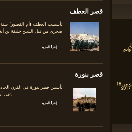
قصر العطف
صخري من قبل الشيخ خليفة بن أبغو
ل
إقرأ المزيد
 وادي
قصر بنورة
فعاليات شهر التراث من 18
تأسس قصر بنورة في القرن الحادي
في أسفلها واد ميزاب مع أحد روافده "واد أزويل".
إقرأ المزيد