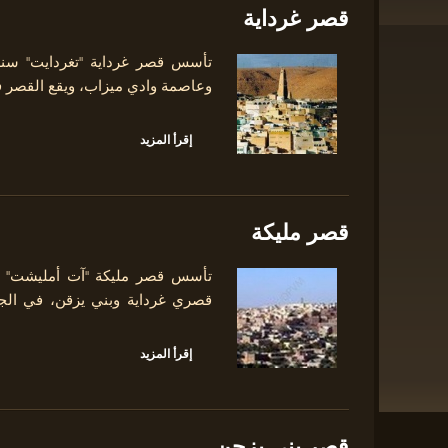
قصر غرداية
وعاصمة وادي ميزاب، ويقع القصر 
إقرأ المزيد
قصر مليكة
تأسس قصر مليكة "آت أمليشت" في
قصري غرداية وبني يزقن، في الج
إقرأ المزيد
قصر بني يزجن