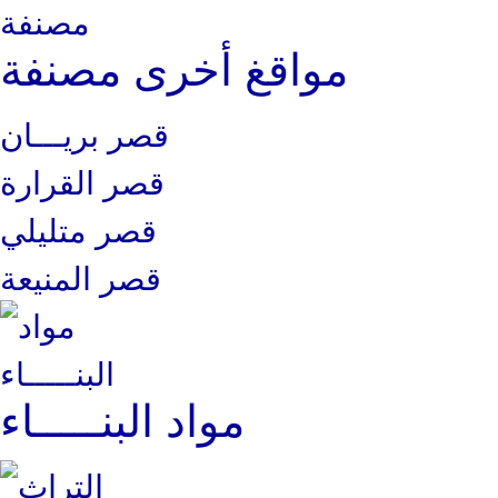
مواقغ أخرى مصنفة
قصر بريـــان
قصر القرارة
قصر متليلي
قصر المنيعة
مواد البنـــــاء