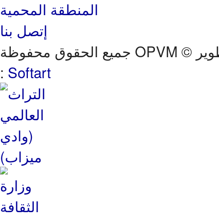
المنطقة المحمية
إتصل بنا
وير
:
Softart