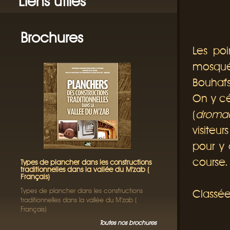
Liens utiles
Brochures
Les poi
mosquée
Bouhafs
On y cé
(
dromad
visiteu
pour y 
course.
Types de plancher dans les constructions
traditionnelles dans la vallée du M'zab (
Français)
Types de plancher dans les constructions
Classée
traditionnelles dans la vallée du M'zab (
Français)
Toutes nos brochures