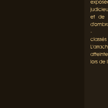
exposée
judicie
et de 
d'ombra
-
Toute
classés
L'arrac
atteint
lors de 