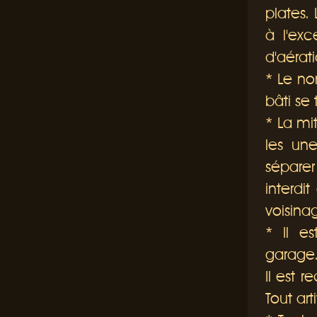
plates.
à l'exc
d'aérat
*
Le nom
bâti se
*
La mit
les une
séparer
interdi
voisina
*
Il es
garage.
Il est 
Tout ar