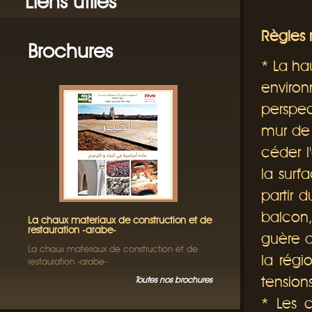
Liens utiles
Règles r
Brochures
*
La hau
enviro
perspect
mur de 
céder l
la surf
partir 
balcon,
La chaux materiaux de construction et de
restauration -arabe-
guère a
La chaux materiaux de construction et de
la régi
restauration -arabe-
tension
Toutes nos brochures
*
Les co