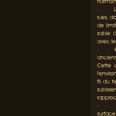
harmoni
-
Les o
rues, do
de limi
sable à
avec le
-
Quant
ancienn
Cette c
l'envir
fil du 
subisse
rapproc
-
Les m
surface