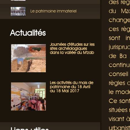
des règ
du Mza
Le patrimoine immateriel
changem
ces règ
Actualités
sont i
Journées d'études sur les
jurispr
sites archéologiques
dans la vallée du M'zab
de Ba 
contin
consei
règles 
Les activités du mois de
patrimoine du 18 Avril
le mode
au 18 Mai 2017
Ce son
situées
visant 
urbanis