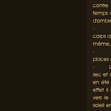
contre 
temps d
d'ombre
-
Les af
corps a
même, c
-
La cr
places
-
La for
sec et 
en été
effet i
vers le
soleil 