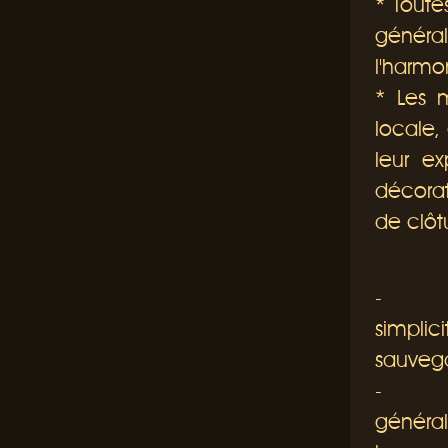
*
Toutes
généra
l'harmo
*
Les m
locale,
leur e
décorat
de clôt
-
Toutes
simpli
sauvega
-
Toute
général