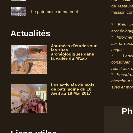
de restaur
Le patrimoine immateriel
mission con
*
Faire r
archéologiq
Actualités
*
Informer
sur la néce
Journées d'études sur
acquis.
les sites
archéologiques dans
*
Lanc
la vallée du M'zab
constitue
relatif aux
*
Encadrem
chercheurs
Les activités du mois
sites et m
de patrimoine du 18
Avril au 18 Mai 2017
Ph