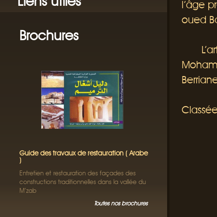
Liens utiles
l’âge p
oued Ba
Brochures
L’artis
Mohamed
Berriane
Classée
Guide des travaux de restauration ( Arabe
)
Entretien et restauration des façades des
constructions traditionnelles dans la vallée du
M’zab
Toutes nos brochures