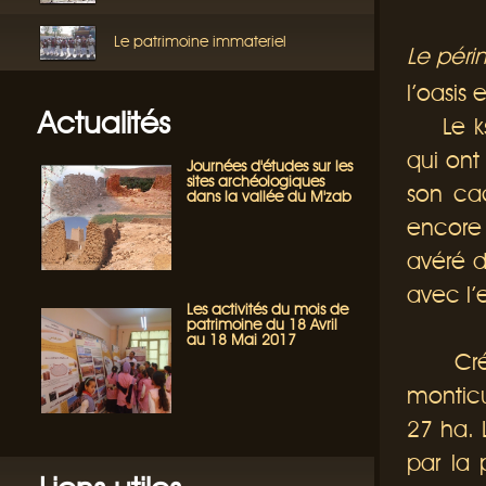
Le patrimoine immateriel
Le péri
l’oasis 
Actualités
Le ksa
qui ont
Journées d'études sur les
sites archéologiques
son cac
dans la vallée du M'zab
encore
avéré d
avec l’
Les activités du mois de
patrimoine du 18 Avril
au 18 Mai 2017
Crée e
monticu
27 ha. 
par la 