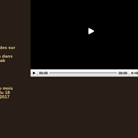
des sur
s dans
zab
00:00
00:00
du mois
du 18
 2017