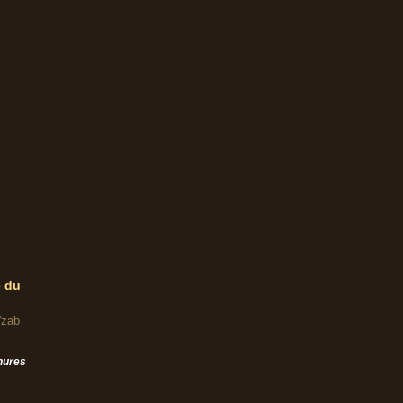
e du
'zab
hures