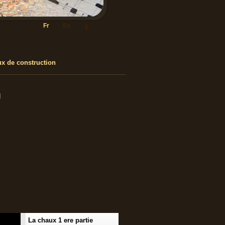
ع
En
Fr
ux de construction
n
La chaux 1 ere partie