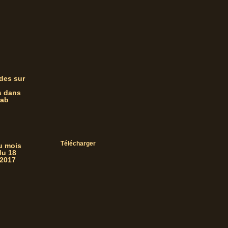
des sur
s dans
zab
Télécharger
du mois
du 18
 2017