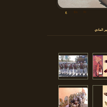
Fr
En
ع
ير المادي