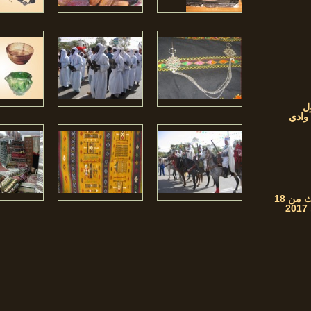
ل
 وادي
فعاليات شهر التراث من 18