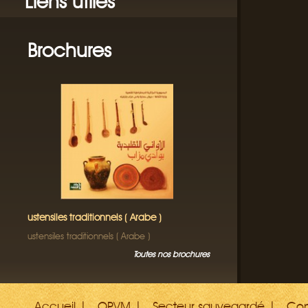
Liens utiles
Brochures
ustensiles traditionnels ( Arabe )
ustensiles traditionnels ( Arabe )
Toutes nos brochures
Accueil
OPVM
Secteur sauvegardé
Con