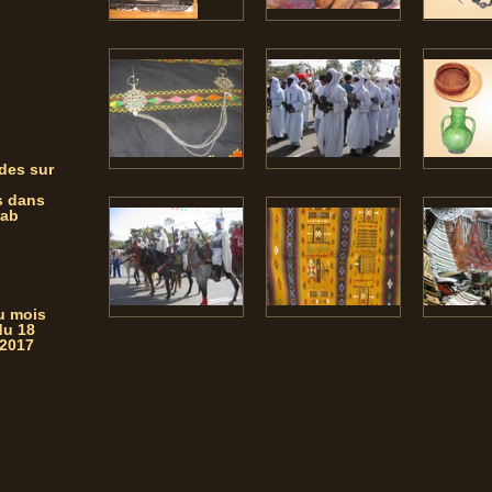
des sur
s dans
zab
du mois
du 18
 2017