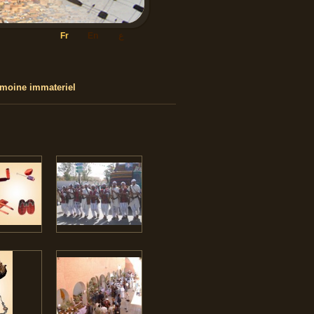
ع
En
Fr
imoine immateriel