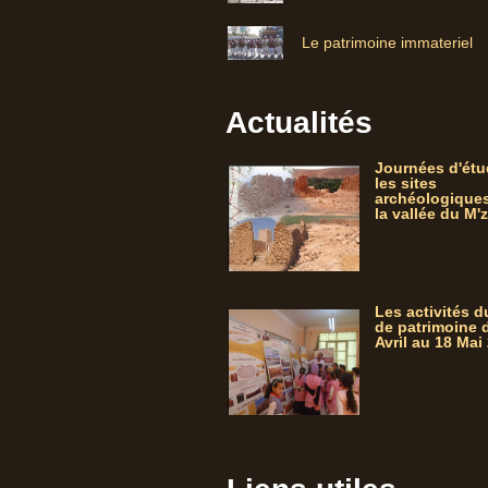
Le patrimoine immateriel
Actualités
Journées d'étu
les sites
archéologique
la vallée du M'
Les activités 
de patrimoine 
Avril au 18 Mai