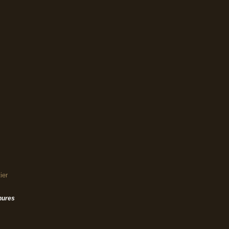
ier
hures