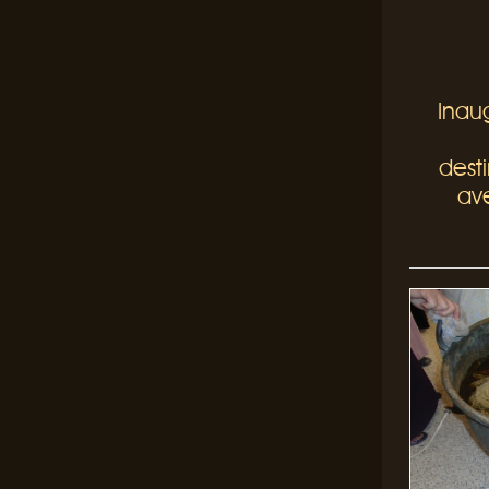
Inau
desti
av