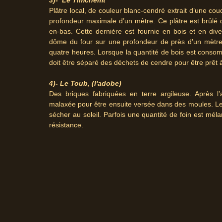
3)- Le Timchemt
Plâtre local, de couleur blanc-cendré extrait d’une co
profondeur maximale d’un mètre. Ce plâtre est brûlé 
en-bas. Cette dernière est fournie en bois et en div
dôme du four sur une profondeur de près d’un mètre 
quatre heures. Lorsque la quantité de bois est consomm
doit être séparé des déchets de cendre pour être prêt
4)- Le Toub, (l'adobe)
Des briques fabriquées en terre argileuse. Après l’
malaxée pour être ensuite versée dans des moules. Le
sécher au soleil. Parfois une quantité de foin est mél
résistance.