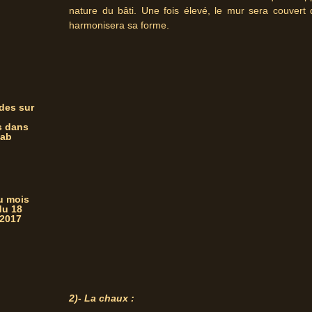
nature du bâti. Une fois élevé, le mur sera couvert
harmonisera sa forme.
des sur
s dans
zab
du mois
du 18
 2017
2)- La chaux :