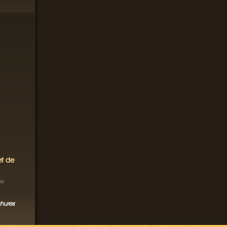
et de
de
chures