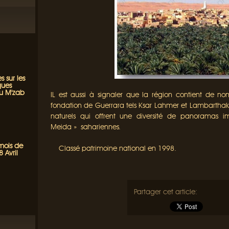
s sur les
ques
du M'zab
IL est aussi à signaler que la région contient de n
fondation de Guerrara tels Ksar Lahmer et Lambarthakh
naturels qui offrent une diversité de panoramas 
Meida » sahariennes.
 mois de
Classé patrimoine national en 1998.
 Avril
Partager cet article: