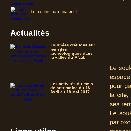
Le patrimoine immateriel
Actualités
Journées d'études sur
les sites
archéologiques dans
la vallée du M'zab
Le souk
espace 
Les activités du mois
pour ga
de patrimoine du 18
Avril au 18 Mai 2017
la cité
ses rem
Le souk
par exce