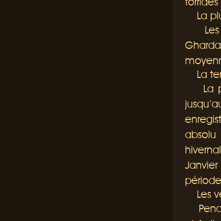
torrides
La plu
Les pr
Gharda
moyenn
La tem
La pé
jusqu’
enregi
absolu
hivern
Janvie
période
Les ve
Pendan