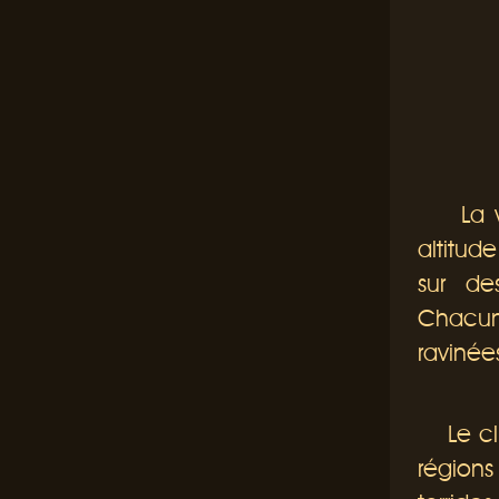
La val
altitud
sur de
Chacune
ravinées
Le cli
régions