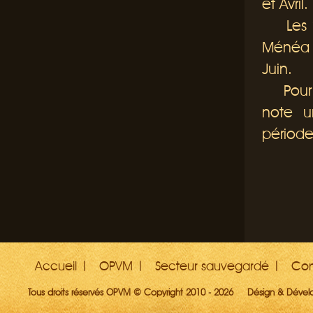
et Avril.
Les ven
Ménéa s
Juin.
Pour c
note u
période
Accueil
OPVM
Secteur sauvegardé
Con
Tous droits réservés OPVM © Copyright 2010 - 2026
Désign & Déve