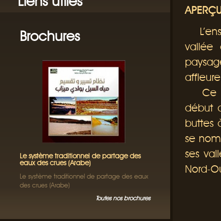
Liens utiles
APERÇU
L’ense
Brochures
vallée
paysage
affleur
Ce pla
début 
buttes 
se nom
ses val
Le système traditionnel de partage des
eaux des crues (Arabe)
Nord-Ou
Le système traditionnel de partage des eaux
des crues (Arabe)
Toutes nos brochures