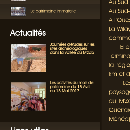
Au Sud 
Au Sud-
Le patrimoine immateriel
A l’Oue
La Wila
Actualités
comme 
Journées d'études sur les
Elle e
sites archéologiques
dans la vallée du M'zab
Termina
la régi
km et 
Les Es
Les activités du mois de
patrimoine du 18 Avril
paysage
au 18 Mai 2017
du M’Za
Guerrar
Ménéa)